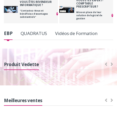
VOUS ÊTES EXPERT-
VOUS ÊTES REVENDEUR
COMPTABLE
INFORMATIQUE ?
PRESCRIPTEUR ?
"Contactez-Nous et
Mise en place de leur
bénéficiez d’avantages
solution de logiciel de
substantiels"
gestion
P
EBP
QUADRATUS
Vidéos de Formation
r
o
d
P
Produit Vedette
u
r
c
o
t
d
Meilleures ventes
C
u